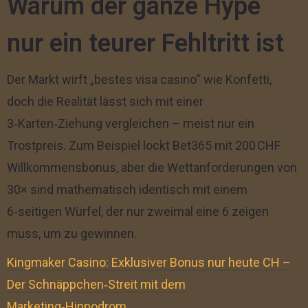
Warum der ganze Hype
nur ein teurer Fehltritt ist
Der Markt wirft „bestes visa casino“ wie Konfetti,
doch die Realität lässt sich mit einer
3‑Karten‑Ziehung vergleichen – meist nur ein
Trostpreis. Zum Beispiel lockt Bet365 mit 200 CHF
Willkommensbonus, aber die Wettanforderungen von
30× sind mathematisch identisch mit einem
6‑seitigen Würfel, der nur zweimal eine 6 zeigen
muss, um zu gewinnen.
Kingmaker Casino: Exklusiver Bonus nur heute CH –
Der Schnäppchen‑Streit mit dem
Marketing‑Hippodrom