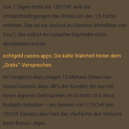
von 7 Tagen mehr als 150 CHF, weil die
Umsatzbedingungen das Risiko um das 1,5‑fache
erhöhen. Das ist ein Verlust‑zu‑Gewinn‑Verhältnis von
3 zu 1, das selbst ein riskanter Daytrader nicht
akzeptieren würde.
echtgeld casino apps: Die kalte Wahrheit hinter dem
„Gratis“-Versprechen
Im Vergleich dazu zeigen 12‑Monats‑Daten von
SwissCasinos, dass 48 % der Kunden, die nur mit
ihrem eigenen Geld spielen, im Schnitt 15 % ihres
Budgets behalten – ein Gewinn von 1,15 CHF pro
10 CHF Einsatz, also fast das Vierfache des Verlusts
beim Bonus‑Jäger.