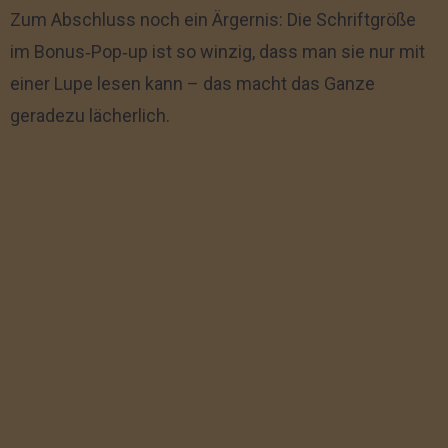
Zum Abschluss noch ein Ärgernis: Die Schriftgröße
im Bonus‑Pop‑up ist so winzig, dass man sie nur mit
einer Lupe lesen kann – das macht das Ganze
geradezu lächerlich.