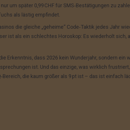
nur um später 0,99 CHF für SMS‑Bestätigungen zu zahle
fuchs als lästig empfindet.
sinos die gleiche „geheime“ Code‑Taktik jedes Jahr wie
ser ist als ein schlechtes Horoskop: Es wiederholt sich, a
die Erkenntnis, dass 2026 kein Wunderjahr, sondern ein w
prechungen ist. Und das einzige, was wirklich frustriert,
Bereich, die kaum größer als 9 pt ist – das ist einfach lä