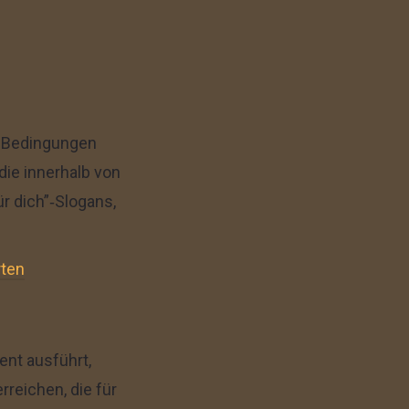
ie Bedingungen
 die innerhalb von
ür dich”‑Slogans,
rten
ent ausführt,
rreichen, die für