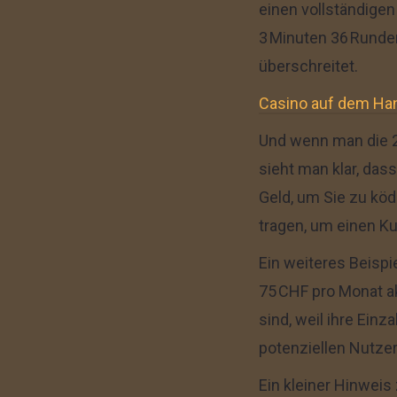
einen vollständigen
3 Minuten 36 Runde
überschreitet.
Casino auf dem Han
Und wenn man die 20
sieht man klar, das
Geld, um Sie zu köde
tragen, um einen K
Ein weiteres Beispi
75 CHF pro Monat akt
sind, weil ihre Ein
potenziellen Nutzer
Ein kleiner Hinweis