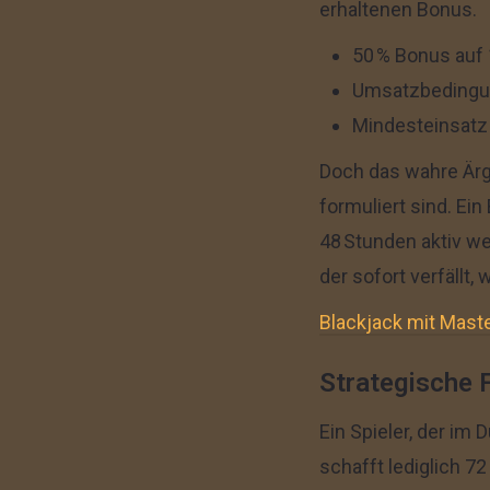
erhaltenen Bonus.
50 % Bonus auf 
Umsatzbedingun
Mindesteinsatz p
Doch das wahre Ärge
formuliert sind. Ein
48 Stunden aktiv wer
der sofort verfällt,
Blackjack mit Maste
Strategische 
Ein Spieler, der im
schafft lediglich 72