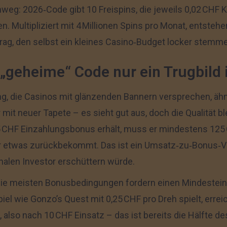
weg: 2026‑Code gibt 10 Freispins, die jeweils 0,02 CHF 
n. Multipliziert mit 4 Millionen Spins pro Monat, entstehe
rag, den selbst ein kleines Casino‑Budget locker stemm
geheime“ Code nur ein Trugbild i
ng, die Casinos mit glänzenden Bannern versprechen, äh
it neuer Tapete – es sieht gut aus, doch die Qualität ble
5 CHF Einzahlungsbonus erhält, muss er mindestens 12
er etwas zurückbekommt. Das ist ein Umsatz‑zu‑Bonus‑Ver
onalen Investor erschüttern würde.
 Die meisten Bonusbedingungen fordern einen Mindestein
piel wie Gonzo’s Quest mit 0,25 CHF pro Dreh spielt, errei
 also nach 10 CHF Einsatz – das ist bereits die Hälfte de