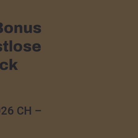
Bonus
stlose
ck
026 CH –