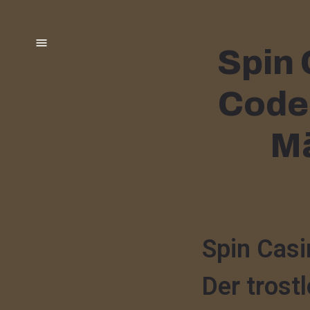
menu
Spin
Code 
M
Spin Cas
Der tros