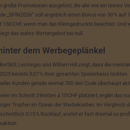
ei große Promotionen ausgelöst, die alle wie ein leeres 
e „SPIN2026“ soll angeblich einen Bonus von 50 % auf 1
t 150 CHF, wenn man das Kleingedruckte beachtet. Und w
, liegt das wahre Wertangebot bei null.
 hinter dem Werbegeplänkel
f Bet365, LeoVegas und William Hill zeigt, dass die meist
25 bereits 0,07 % ihrer gesamten Spielerbasis lockten.
zieller Kunden gerade einmal 700 den Code überhaupt akti
eler im Schnitt 3 Wetten à 10 CHF platziert, ergibt das nu
iger Tropfen im Ozean der Werbekosten. Im Vergleich da
chnittlich 0,15 % Rücklauf, womit er fast dreimal so profi
saktion.