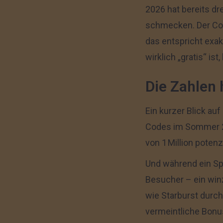
2026 hat bereits dr
schmecken. Der Cod
das entspricht exak
wirklich „gratis“ ist
Die Zahlen
Ein kurzer Blick au
Codes im Sommer 20
von 1 Million poten
Und während ein Spi
Besucher – ein winz
wie Starburst durchs
vermeintliche Bonu