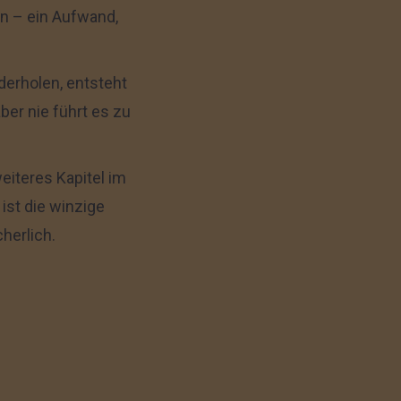
n – ein Aufwand,
derholen, entsteht
ber nie führt es zu
eiteres Kapitel im
 ist die winzige
cherlich.