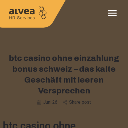
menu
btc casino ohne einzahlung
bonus schweiz – das kalte
Geschäft mit leeren
Versprechen
Juni
26
Share post
btc casino ohne