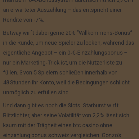
an erwarteter Auszahlung – das entspricht einer
Rendite von -7 %.
Betway wirft dabei gerne 20 € “Willkommens‑Bonus”
in die Runde, um neue Spieler zu locken, während das
eigentliche Angebot – ein 0‑€‑Einzahlungsbonus –
nur ein Marketing‑Trick ist, um die Nutzerliste zu
füllen. 3 von 5 Spielern schließen innerhalb von
48 Stunden ihr Konto, weil die Bedingungen schlicht
unmöglich zu erfüllen sind.
Und dann gibt es noch die Slots. Starburst wirft
Blitzlichter, aber seine Volatilität von 2,2 % lässt sich
kaum mit der Trägheit eines btc casino ohne
einzahlung bonus schweiz vergleichen. Gonzo’s