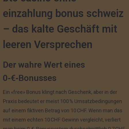
einzahlung bonus schweiz
– das kalte Geschäft mit
leeren Versprechen
Der wahre Wert eines
0‑€‑Bonusses
Ein «free» Bonus klingt nach Geschenk, aber in der
Praxis bedeutet er meist 100 % Umsatzbedingungen
auf einem fiktiven Betrag von 10 CHF. Wenn man das
mit einem echten 10 CHF Gewinn vergleicht, verliert
man beim 0‑€‑Bonussystem durchschnittlich 0,7 CHF