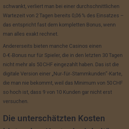
schwankt, verliert man bei einer durchschnittlichen
Wartezeit von 2 Tagen bereits 0,06 % des Einsatzes –
das entspricht fast dem kompletten Bonus, wenn
man alles exakt rechnet.
Andererseits bieten manche Casinos einen
0‑€‑Bonus nur für Spieler, die in den letzten 30 Tagen
nicht mehr als 50 CHF eingezahlt haben. Das ist die
digitale Version einer „Nur‑für‑Stammkunden“-Karte,
die man nie bekommt, weil das Minimum von 50 CHF
so hoch ist, dass 9 von 10 Kunden gar nicht erst
versuchen.
Die unterschätzten Kosten