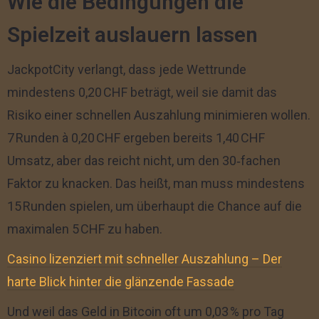
Wie die Bedingungen die
Spielzeit auslauern lassen
JackpotCity verlangt, dass jede Wettrunde
mindestens 0,20 CHF beträgt, weil sie damit das
Risiko einer schnellen Auszahlung minimieren wollen.
7 Runden à 0,20 CHF ergeben bereits 1,40 CHF
Umsatz, aber das reicht nicht, um den 30‑fachen
Faktor zu knacken. Das heißt, man muss mindestens
15 Runden spielen, um überhaupt die Chance auf die
maximalen 5 CHF zu haben.
Casino lizenziert mit schneller Auszahlung – Der
harte Blick hinter die glänzende Fassade
Und weil das Geld in Bitcoin oft um 0,03 % pro Tag