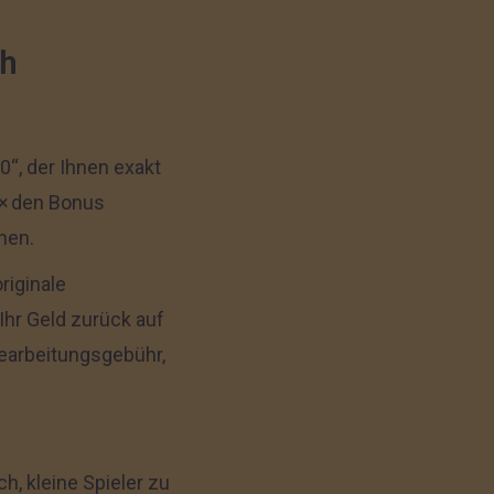
ch
“, der Ihnen exakt
 × den Bonus
nen.
riginale
Ihr Geld zurück auf
Bearbeitungsgebühr,
h, kleine Spieler zu