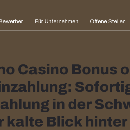
 Bewerber
Für Unternehmen
Offene Stellen
no Casino Bonus 
inzahlung: Soforti
ahlung in der Schw
 kalte Blick hinter