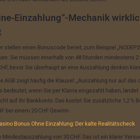
ine‑Einzahlung“-Mechanik wirkli
t
r stellen einen Bonuscode bereit, zum Beispiel „NODEP20
aken: Sie müssen innerhalb von 48 Stunden mindestens 2
CHF, bevor Sie überhaupt an eine Auszahlung denken kön
die AGB zeigt häufig die Klausel: „Auszahlung nur auf das o
s bedeutet, wenn Sie per Klarna eingezahlt haben, landet 
icht auf Ihr Bankkonto. Das kostet Sie zusätzliche 1,2 % 
CHF bei einem 20 CHF Gewinn.
asino Bonus Ohne Einzahlung: Der kalte Realitätscheck
e Mindestauszahlung von 30 CHF. Das ist ein klarer Versuc