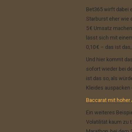
Bet365 wirft dabei e
Starburst eher wie e
5 € Umsatz machen
lässt sich mit eine
0,10 € – das ist das
Und hier kommt das 
sofort wieder bei d
ist das so, als wür
Kleides auspacken 
Baccarat mit hoher 
Ein weiteres Beispie
Volatilität kaum zu 
Marathon, bei dem S