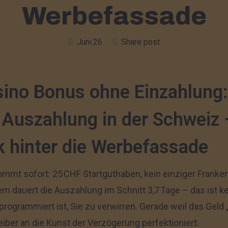
Werbefassade
Juni
26
Share post
ino Bonus ohne Einzahlung:
 Auszahlung in der Schweiz 
ck hinter die Werbefassade
ommt sofort: 25 CHF Startguthaben, kein einziger Franke
m dauert die Auszahlung im Schnitt 3,7 Tage – das ist 
rogrammiert ist, Sie zu verwirren. Gerade weil das Geld „
eiber an die Kunst der Verzögerung perfektioniert.