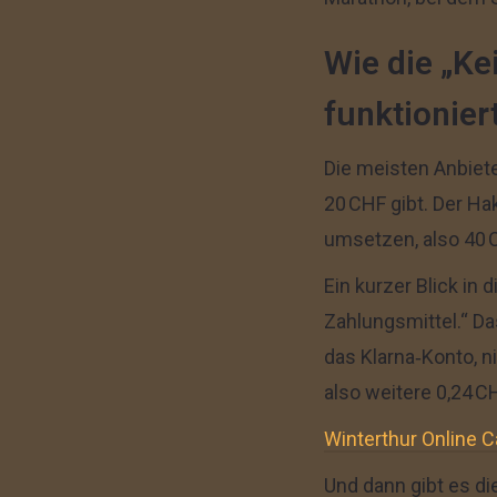
Wie die „Ke
funktionier
Die meisten Anbiete
20 CHF gibt. Der H
umsetzen, also 40 
Ein kurzer Blick in 
Zahlungsmittel.“ Da
das Klarna‑Konto, n
also weitere 0,24 
Winterthur Online C
Und dann gibt es di