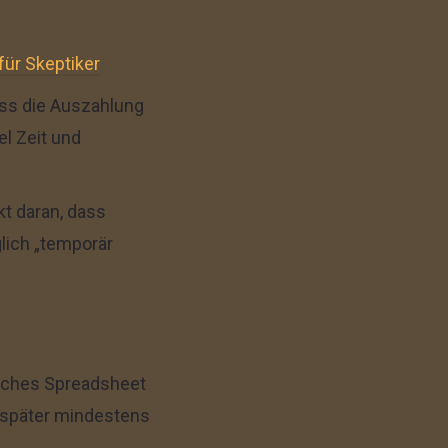
für Skeptiker
dass die Auszahlung
el Zeit und
t daran, dass
glich „temporär
nfaches Spreadsheet
t später mindestens