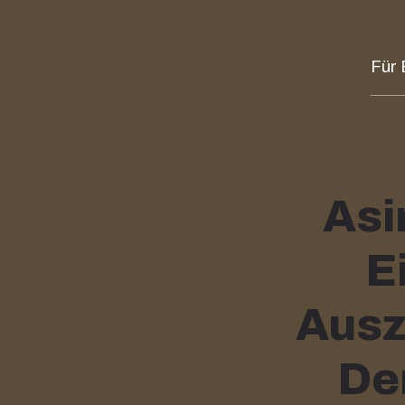
Für
Asi
E
Ausz
Der