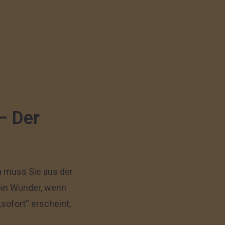
– Der
n muss Sie aus der
kein Wunder, wenn
sofort“ erscheint,