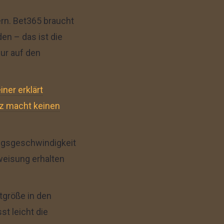
rn. Bet365 braucht
en – das ist die
ur auf den
iner erklärt
iz macht keinen
ungsgeschwindigkeit
weisung erhalten
tgröße in den
st leicht die