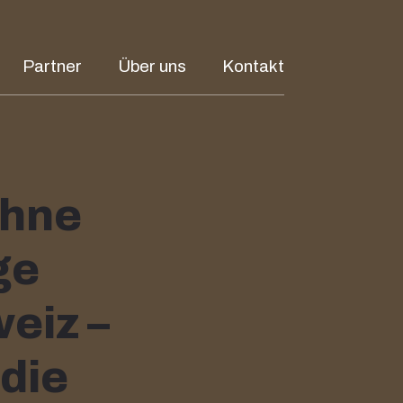
Partner
Über uns
Kontakt
ohne
ge
eiz –
 die