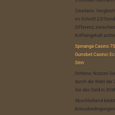
Zweitens: Vergleic
im Schnitt 2,9 Stun
Differenz zwischen
Koffeingehalt achte
Spinanga Casino 75 F
Gunsbet Casino: Ec
Sinn
Drittens: Nutzen Si
durch die Wahl der
Sie das Geld in 30 
Abschließend bleibt
Bonusbedingungen nic