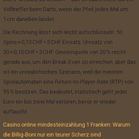
Volltreffer beim Darts, wenn der Pfeil jedes Mal um
1 cm daneben landet.
Die Rechnung lässt sich leicht aufschlüsseln: 50
Spins × 0,10 CHF = 5 CHF Einsatz. Umsatz von
30 × 0,10 CHF = 3 CHF. Gewinnquote von 20 % reicht
gerade aus, um den Break‑Even zu erreichen, aber das
ist ein unrealistisches Szenario, weil die meisten
Spielautomaten eine Return‑to‑Player‑Rate (RTP) von
95 % besitzen. Das bedeutet, statistisch geht jeder
Euro ein bis zwei Mal verloren, bevor er wieder
auftaucht.
Casino online mindesteinzahlung 1 Franken: Warum
die Billig‑Boni nur ein teurer Scherz sind