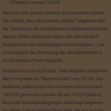
effektiver Umsatz 15 CHF
Wenn Sie das ganze Szenario durchspielen, merken
Sie schnell, dass die meisten „Gratis“-Angebote eher
als Tarnung für ein strukturiertes Geldsammelsystem
dienen. Selbst die besten Slots, wie etwa Book of
Dead, können die Bedingungen nicht umgehen – sie
sind lediglich das Werkzeug, das die Mathematik in
ein funkelndes Paket verpackt.
Und das ist noch nicht alles. Viele Anbieter setzen bei
den Freispielen ein “Maximum Win” von 10 CHF. Das
bedeutet, selbst wenn Sie mit einem Glücksrausch
100 CHF gewinnen, werden Sie auf 10 CHF gekürzt,
bevor die Umsatzbedingungen überhaupt beginnen
zu gelten. Das ist wie ein Gutschein, der nur in einer