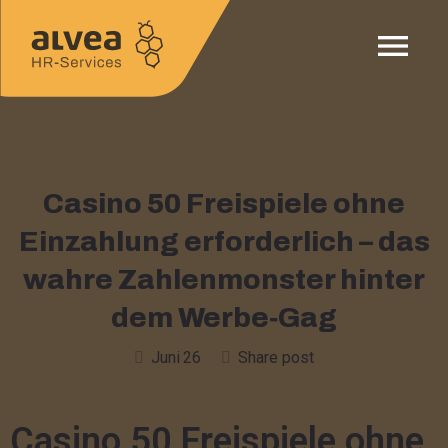
menu
Casino 50 Freispiele ohne
Einzahlung erforderlich – das
wahre Zahlenmonster hinter
dem Werbe‑Gag
Juni
26
Share post
Casino 50 Freispiele ohne