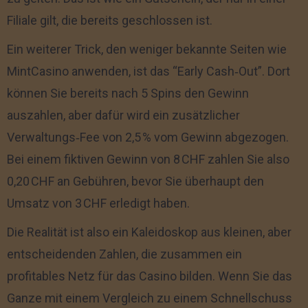
Filiale gilt, die bereits geschlossen ist.
Ein weiterer Trick, den weniger bekannte Seiten wie
MintCasino anwenden, ist das “Early Cash‑Out”. Dort
können Sie bereits nach 5 Spins den Gewinn
auszahlen, aber dafür wird ein zusätzlicher
Verwaltungs‑Fee von 2,5 % vom Gewinn abgezogen.
Bei einem fiktiven Gewinn von 8 CHF zahlen Sie also
0,20 CHF an Gebühren, bevor Sie überhaupt den
Umsatz von 3 CHF erledigt haben.
Die Realität ist also ein Kaleidoskop aus kleinen, aber
entscheidenden Zahlen, die zusammen ein
profitables Netz für das Casino bilden. Wenn Sie das
Ganze mit einem Vergleich zu einem Schnellschuss