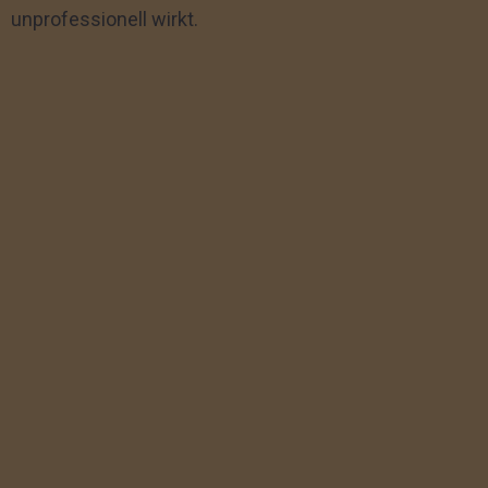
unprofessionell wirkt.