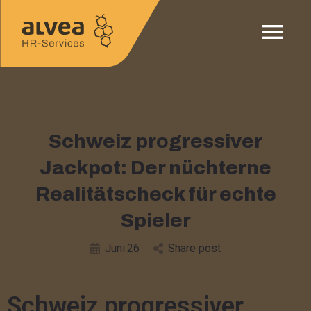
menu
Schweiz progressiver
Jackpot: Der nüchterne
Realitätscheck für echte
Spieler
Juni
26
Share post
Schweiz progressiver