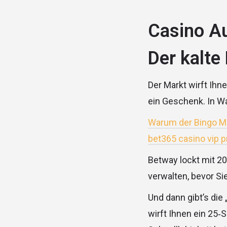
Casino A
Der kalte
Der Markt wirft Ihn
ein Geschenk. In Wa
Warum der Bingo Min
bet365 casino vip p
Betway lockt mit 20
verwalten, bevor S
Und dann gibt’s die
wirft Ihnen ein 25‑