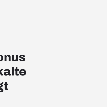
onus
kalte
gt