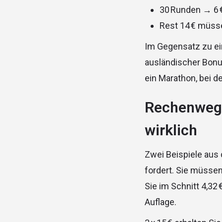
30 Runden → 6 €
Rest 14 € müsse
Im Gegensatz zu eine
ausländischer Bonus
ein Marathon, bei d
Rechenweg: 
wirklich
Zwei Beispiele aus 
fordert. Sie müsse
Sie im Schnitt 4,32 
Auflage.