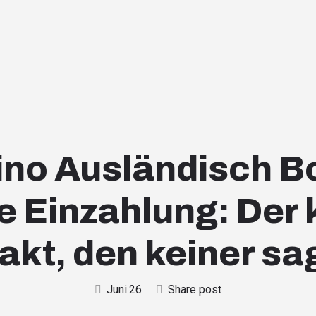
ino Ausländisch B
 Einzahlung: Der 
akt, den keiner sa
Juni
26
Share post