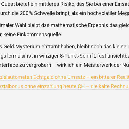
 Quest bietet ein mittleres Risiko, das Sie bei einer Eins
durch die 200 % Schwelle bringt, als ein hochvolatiler Me
imaler Wahl bleibt das mathematische Ergebnis das gleic
or, keine Einkommensquelle.
s Geld‑Mysterium enttarnt haben, bleibt noch das kleine D
gsformular ist in winziger 8‑Punkt‑Schrift, fast unsichtb
terface zu vergrößern – wirklich ein Meisterwerk der Nu
pielautomaten Echtgeld ohne Umsatz – ein bitterer Real
zialbonus ohne einzahlung heute CH – die kalte Rechnu