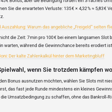
ie 45 € Bonus, aber die Bedingung fordert ein 3‑faches 
en Sie die erwarteten Verluste: 135 € × 4,32 % ≈ 5,83 € Ve
z.
Auszahlung: Warum das angebliche „Freigeld“ selten fli
icht die Zeit: 7 min pro 100 € bei einem langsamen Slot 
min warten, während die Gewinnchance bereits erodiert ist
ni: Der kalte Zahlenkalkül hinter dem Marketingbluff
Spielwahl, wenn Sie trotzdem kämpfen wo
n Bonus ausnutzen möchten, wählen Sie Slots mit niedri
rst, das fast jede Runde mindestens ein kleines Gewinns
, die Umsatzbedingung zu schaffen, ohne das Bankroll‑Ri