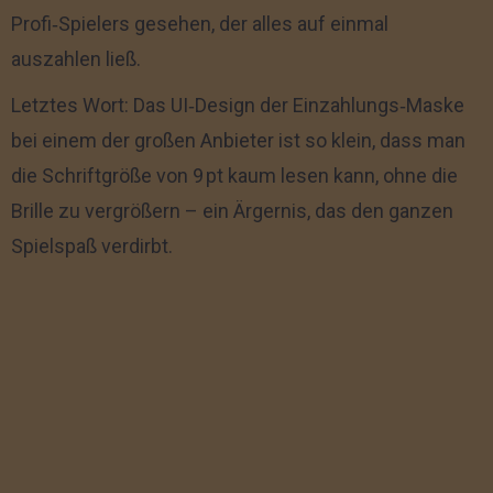
Profi‑Spielers gesehen, der alles auf einmal
auszahlen ließ.
Letztes Wort: Das UI‑Design der Einzahlungs‑Maske
bei einem der großen Anbieter ist so klein, dass man
die Schriftgröße von 9 pt kaum lesen kann, ohne die
Brille zu vergrößern – ein Ärgernis, das den ganzen
Spielspaß verdirbt.