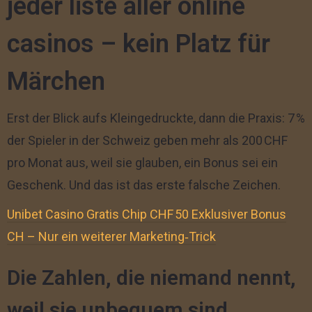
jeder liste aller online
casinos – kein Platz für
Märchen
Erst der Blick aufs Kleingedruckte, dann die Praxis: 7 %
der Spieler in der Schweiz geben mehr als 200 CHF
pro Monat aus, weil sie glauben, ein Bonus sei ein
Geschenk. Und das ist das erste falsche Zeichen.
Unibet Casino Gratis Chip CHF 50 Exklusiver Bonus
CH – Nur ein weiterer Marketing‑Trick
Die Zahlen, die niemand nennt,
weil sie unbequem sind