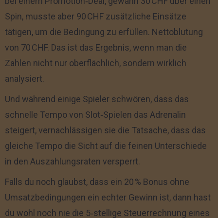
bei einem Promotion‑Deal, gewann 30 CHF über einen
Spin, musste aber 90 CHF zusätzliche Einsätze
tätigen, um die Bedingung zu erfüllen. Nettoblutung
von 70 CHF. Das ist das Ergebnis, wenn man die
Zahlen nicht nur oberflächlich, sondern wirklich
analysiert.
Und während einige Spieler schwören, dass das
schnelle Tempo von Slot‑Spielen das Adrenalin
steigert, vernachlässigen sie die Tatsache, dass das
gleiche Tempo die Sicht auf die feinen Unterschiede
in den Auszahlungsraten versperrt.
Falls du noch glaubst, dass ein 20 % Bonus ohne
Umsatzbedingungen ein echter Gewinn ist, dann hast
du wohl noch nie die 5‑stellige Steuerrechnung eines