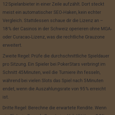
12 Spielanbieter in einer Zeile aufzählt. Dort steckt
meist ein automatischer SEO‑Haken, kein echter
Vergleich. Stattdessen schaue dir die Lizenz an –
18 % der Casinos in der Schweiz operieren ohne MGA‑
oder Curacao‑Lizenz, was die rechtliche Grauzone
erweitert.
Zweite Regel: Prüfe die durchschnittliche Spieldauer
pro Sitzung. Ein Spieler bei PokerStars verbringt im
Schnitt 45 Minuten, weil die Turniere ihn fesseln,
während bei vielen Slots das Spiel nach 5 Minuten
endet, wenn die Auszahlungsrate von 95 % erreicht
ist.
Dritte Regel: Berechne die erwartete Rendite. Wenn