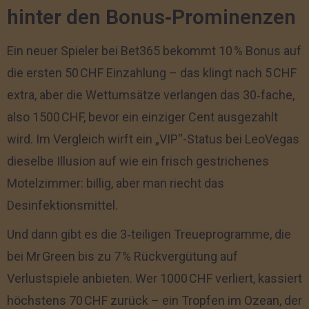
hinter den Bonus‑Prominenzen
Ein neuer Spieler bei Bet365 bekommt 10 % Bonus auf
die ersten 50 CHF Einzahlung – das klingt nach 5 CHF
extra, aber die Wettumsätze verlangen das 30‑fache,
also 1500 CHF, bevor ein einziger Cent ausgezahlt
wird. Im Vergleich wirft ein „VIP“-Status bei LeoVegas
dieselbe Illusion auf wie ein frisch gestrichenes
Motelzimmer: billig, aber man riecht das
Desinfektionsmittel.
Und dann gibt es die 3‑teiligen Treueprogramme, die
bei Mr Green bis zu 7 % Rückvergütung auf
Verlustspiele anbieten. Wer 1000 CHF verliert, kassiert
höchstens 70 CHF zurück – ein Tropfen im Ozean, der