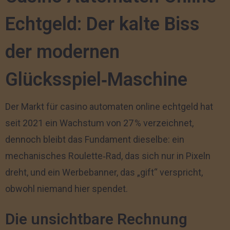
Echtgeld: Der kalte Biss
der modernen
Glücksspiel‑Maschine
Der Markt für casino automaten online echtgeld hat
seit 2021 ein Wachstum von 27 % verzeichnet,
dennoch bleibt das Fundament dieselbe: ein
mechanisches Roulette‑Rad, das sich nur in Pixeln
dreht, und ein Werbebanner, das „gift“ verspricht,
obwohl niemand hier spendet.
Die unsichtbare Rechnung