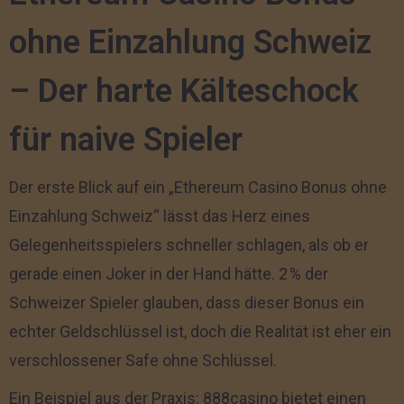
ohne Einzahlung Schweiz
– Der harte Kälteschock
für naive Spieler
Der erste Blick auf ein „Ethereum Casino Bonus ohne
Einzahlung Schweiz“ lässt das Herz eines
Gelegenheitsspielers schneller schlagen, als ob er
gerade einen Joker in der Hand hätte. 2 % der
Schweizer Spieler glauben, dass dieser Bonus ein
echter Geldschlüssel ist, doch die Realität ist eher ein
verschlossener Safe ohne Schlüssel.
Ein Beispiel aus der Praxis: 888casino bietet einen