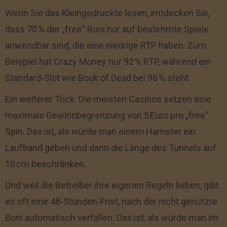
Wenn Sie das Kleingedruckte lesen, entdecken Sie,
dass 70 % der „free“ Boni nur auf bestimmte Spiele
anwendbar sind, die eine niedrige RTP haben. Zum
Beispiel hat Crazy Money nur 92 % RTP, während ein
Standard‑Slot wie Book of Dead bei 96 % steht.
Ein weiterer Trick: Die meisten Casinos setzen eine
maximale Gewinnbegrenzung von 5 Euro pro „free“
Spin. Das ist, als würde man einem Hamster ein
Laufband geben und dann die Länge des Tunnels auf
10 cm beschränken.
Und weil die Betreiber ihre eigenen Regeln lieben, gibt
es oft eine 48‑Stunden‑Frist, nach der nicht genutzte
Boni automatisch verfallen. Das ist, als würde man im