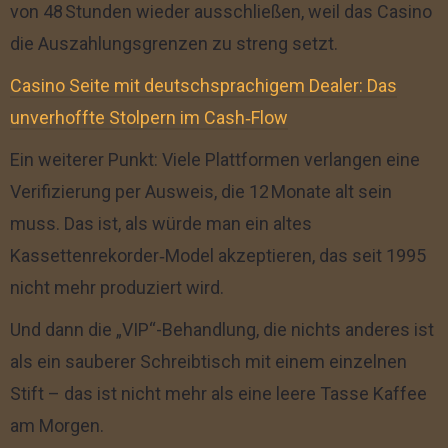
von 48 Stunden wieder ausschließen, weil das Casino
die Auszahlungsgrenzen zu streng setzt.
Casino Seite mit deutschsprachigem Dealer: Das
unverhoffte Stolpern im Cash‑Flow
Ein weiterer Punkt: Viele Plattformen verlangen eine
Verifizierung per Ausweis, die 12 Monate alt sein
muss. Das ist, als würde man ein altes
Kassettenrekorder‑Model akzeptieren, das seit 1995
nicht mehr produziert wird.
Und dann die „VIP“-Behandlung, die nichts anderes ist
als ein sauberer Schreibtisch mit einem einzelnen
Stift – das ist nicht mehr als eine leere Tasse Kaffee
am Morgen.