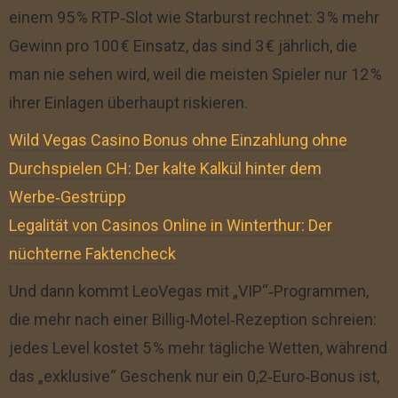
einem 95 % RTP‑Slot wie Starburst rechnet: 3 % mehr
Gewinn pro 100 € Einsatz, das sind 3 € jährlich, die
man nie sehen wird, weil die meisten Spieler nur 12 %
ihrer Einlagen überhaupt riskieren.
Wild Vegas Casino Bonus ohne Einzahlung ohne
Durchspielen CH: Der kalte Kalkül hinter dem
Werbe‑Gestrüpp
Legalität von Casinos Online in Winterthur: Der
nüchterne Faktencheck
Und dann kommt LeoVegas mit „VIP“‑Programmen,
die mehr nach einer Billig‑Motel‑Rezeption schreien:
jedes Level kostet 5 % mehr tägliche Wetten, während
das „exklusive“ Geschenk nur ein 0,2‑Euro‑Bonus ist,