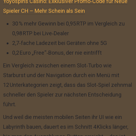
Yoyospins Casino: Exklusiver Promo‑Code für Neue
Spieler CH – Mehr Schein als Sein
30 % mehr Gewinn bei 0,95 RTP im Vergleich zu
0,98 RTP bei Live‑Dealer
2,7‑fache Ladezeit bei Geräten ohne 5G
0,2 Euro „Free“‑Bonus, der nie eintrifft
Ein Vergleich zwischen einem Slot‑Turbo wie
Starburst und der Navigation durch ein Menü mit
12 Unterkategorien zeigt, dass das Slot‑Spiel zehnmal
schneller den Spieler zur nächsten Entscheidung
führt.
Und weil die meisten mobilen Seiten ihr UI wie ein
Labyrinth bauen, dauert es im Schnitt 4 Klicks länger,