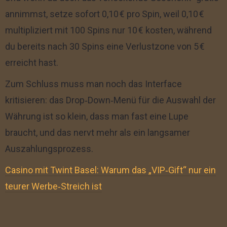
annimmst, setze sofort 0,10 € pro Spin, weil 0,10 €
multipliziert mit 100 Spins nur 10 € kosten, während
du bereits nach 30 Spins eine Verlustzone von 5 €
erreicht hast.
Zum Schluss muss man noch das Interface
kritisieren: das Drop‑Down‑Menü für die Auswahl der
Währung ist so klein, dass man fast eine Lupe
braucht, und das nervt mehr als ein langsamer
Auszahlungsprozess.
Casino mit Twint Basel: Warum das „VIP‑Gift“ nur ein
teurer Werbe‑Streich ist