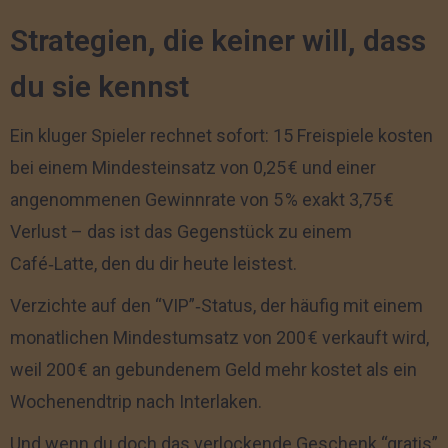
Strategien, die keiner will, dass
du sie kennst
Ein kluger Spieler rechnet sofort: 15 Freispiele kosten
bei einem Mindesteinsatz von 0,25 € und einer
angenommenen Gewinnrate von 5 % exakt 3,75 €
Verlust – das ist das Gegenstück zu einem
Café‑Latte, den du dir heute leistest.
Verzichte auf den “VIP”‑Status, der häufig mit einem
monatlichen Mindestumsatz von 200 € verkauft wird,
weil 200 € an gebundenem Geld mehr kostet als ein
Wochenendtrip nach Interlaken.
Und wenn du doch das verlockende Geschenk “gratis”