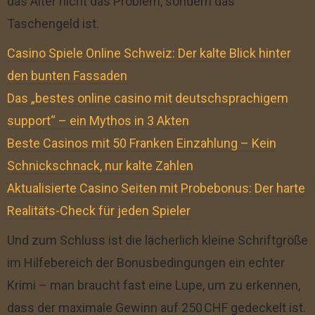
das Alter nicht das Problem, sondern das
Taschengeld ist.
Casino Spiele Online Schweiz: Der kalte Blick hinter
den bunten Fassaden
Das „bestes online casino mit deutschsprachigem
support“ – ein Mythos in 3 Akten
Beste Casinos mit 50 Franken Einzahlung – Kein
Schnickschnack, nur kalte Zahlen
Aktualisierte Casino Seiten mit Probebonus: Der harte
Realitäts-Check für jeden Spieler
Und zum Schluss ist die lächerlich kleine Schriftgröße
im Hilfebereich der Bonusbedingungen ein echter
Krimi – man braucht fast eine Lupe, um zu erkennen,
dass der maximale Gewinn auf 250 CHF gedeckelt ist.