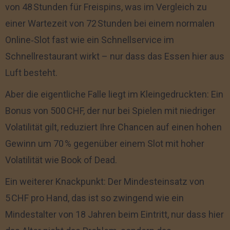
von 48 Stunden für Freispins, was im Vergleich zu
einer Wartezeit von 72 Stunden bei einem normalen
Online‑Slot fast wie ein Schnellservice im
Schnellrestaurant wirkt – nur dass das Essen hier aus
Luft besteht.
Aber die eigentliche Falle liegt im Kleingedruckten: Ein
Bonus von 500 CHF, der nur bei Spielen mit niedriger
Volatilität gilt, reduziert Ihre Chancen auf einen hohen
Gewinn um 70 % gegenüber einem Slot mit hoher
Volatilität wie Book of Dead.
Ein weiterer Knackpunkt: Der Mindesteinsatz von
5 CHF pro Hand, das ist so zwingend wie ein
Mindestalter von 18 Jahren beim Eintritt, nur dass hier