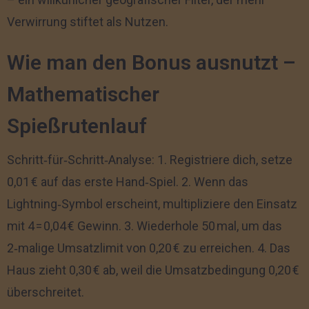
Verwirrung stiftet als Nutzen.
Wie man den Bonus ausnutzt –
Mathematischer
Spießrutenlauf
Schritt‑für‑Schritt‑Analyse: 1. Registriere dich, setze
0,01 € auf das erste Hand‑Spiel. 2. Wenn das
Lightning‑Symbol erscheint, multipliziere den Einsatz
mit 4 = 0,04 € Gewinn. 3. Wiederhole 50 mal, um das
2‑malige Umsatzlimit von 0,20 € zu erreichen. 4. Das
Haus zieht 0,30 € ab, weil die Umsatzbedingung 0,20 €
überschreitet.