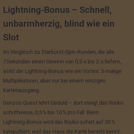
Lightning‑Bonus – Schnell,
unbarmherzig, blind wie ein
Slot
Im Vergleich zu Starburst‑Spin‑Runden, die alle
7 Sekunden einen Gewinn von 0,5‑x bis 2‑x liefern,
wirkt der Lightning‑Bonus wie ein Vortex: 3‑malige
Multiplikatoren, aber nur bei einem einzigen
Kartenausgang.
Gonzo’s Quest lehrt Geduld – dort steigt das Risiko
schrittweise, 0,5 % bis 10 % pro Fall. Beim
Lightning‑Bonus wird das Risiko sofort auf 30 %
katapultiert, weil das Haus die Karte bereits kennt.