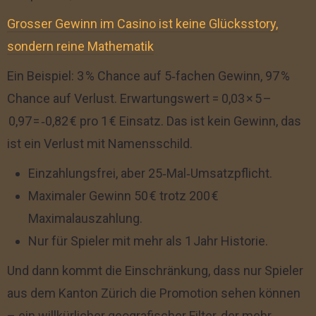
Grosser Gewinn im Casino ist keine Glücksstory,
sondern reine Mathematik
Ein Beispiel: 3 % Chance auf 5‑fachen Gewinn, 97 %
Chance auf Verlust. Erwartungswert = 0,03 × 5 –
0,97 = ‑0,82 € pro 1 € Einsatz. Das ist kein Gewinn, das
ist ein Verlust mit Namensschild.
Einzahlungsfrei, aber 25‑Mal‑Umsatzpflicht.
Maximaler Gewinn 50 € trotz 200 €
Maximalauszahlung.
Nur für Spieler mit mehr als 1 Jahr Historie.
Und dann kommt die Einschränkung, dass nur Spieler
aus dem Kanton Zürich die Promotion sehen können
– ein willkürlicher geografischer Filter, der mehr