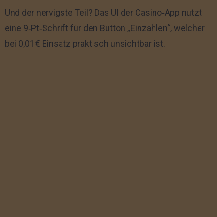
Und der nervigste Teil? Das UI der Casino‑App nutzt
eine 9‑Pt‑Schrift für den Button „Einzahlen“, welcher
bei 0,01 € Einsatz praktisch unsichtbar ist.