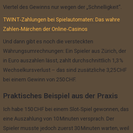
Viertel des Gewinns nur wegen der „Schnelligkeit“.
TWINT‑Zahlungen bei Spielautomaten: Das wahre
Zahlen‑Märchen der Online‑Casinos
Und dann gibt es noch die versteckten
Währungsumrechnungen: Ein Spieler aus Zürich, der
in Euro auszahlen lässt, zahlt durchschnittlich 1,3 %
Wechselkursverlust – das sind zusätzliche 3,25 CHF
bei einem Gewinn von 250 CHF.
Praktisches Beispiel aus der Praxis
Ich habe 150 CHF bei einem Slot‑Spiel gewonnen, das
eine Auszahlung von 10 Minuten versprach. Der
Spieler musste jedoch zuerst 30 Minuten warten, weil