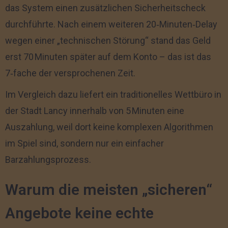
das System einen zusätzlichen Sicherheitscheck
durchführte. Nach einem weiteren 20‑Minuten‑Delay
wegen einer „technischen Störung“ stand das Geld
erst 70 Minuten später auf dem Konto – das ist das
7‑fache der versprochenen Zeit.
Im Vergleich dazu liefert ein traditionelles Wettbüro in
der Stadt Lancy innerhalb von 5 Minuten eine
Auszahlung, weil dort keine komplexen Algorithmen
im Spiel sind, sondern nur ein einfacher
Barzahlungsprozess.
Warum die meisten „sicheren“
Angebote keine echte