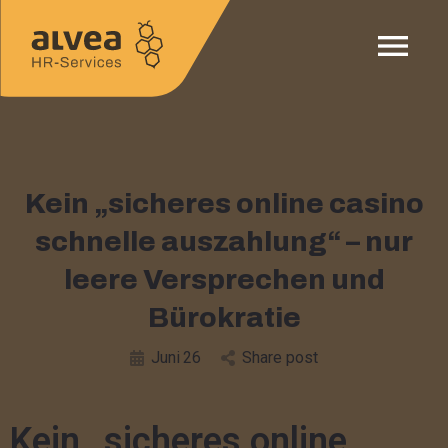
menu
Kein „sicheres online casino
schnelle auszahlung“ – nur
leere Versprechen und
Bürokratie
Juni
26
Share post
Kein „sicheres online