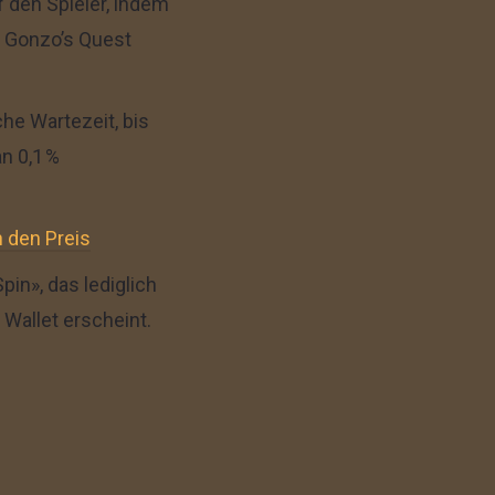
 den Spieler, indem
n Gonzo’s Quest
che Wartezeit, bis
n 0,1 %
 den Preis
pin», das lediglich
 Wallet erscheint.