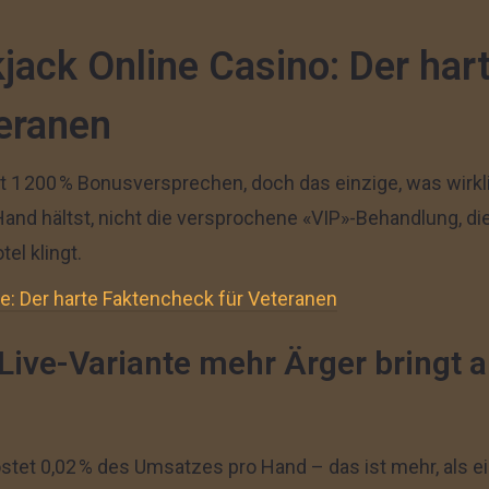
kjack Online Casino: Der hart
eranen
t 1 200 % Bonusversprechen, doch das einzige, was wirklic
r Hand hältst, nicht die versprochene «VIP»-Behandlung, d
tel klingt.
ne: Der harte Faktencheck für Veteranen
ive-Variante mehr Ärger bringt a
ostet 0,02 % des Umsatzes pro Hand – das ist mehr, als e