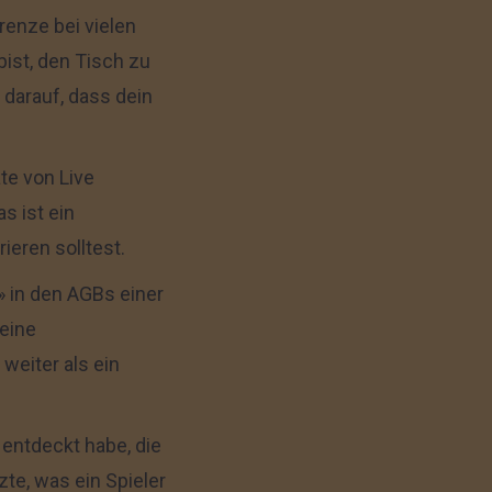
renze bei vielen
ist, den Tisch zu
 darauf, dass dein
te von Live
s ist ein
rieren solltest.
» in den AGBs einer
 eine
 weiter als ein
 entdeckt habe, die
zte, was ein Spieler