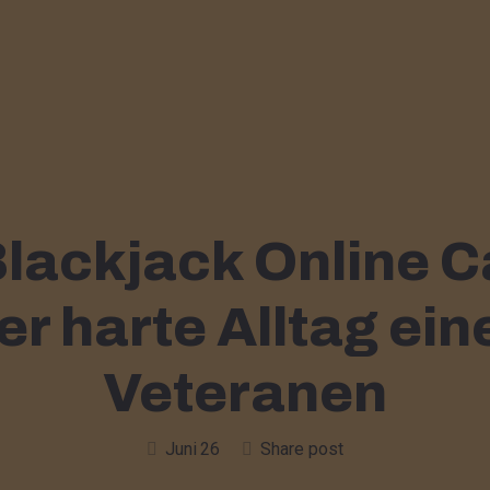
Für Bewerber
Für Unternehmen
Offene S
Kontakt
Blackjack Online C
er harte Alltag ein
Veteranen
Juni
26
Share post