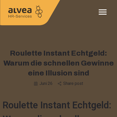
menu
Roulette Instant Echtgeld:
Warum die schnellen Gewinne
eine Illusion sind
Juni
26
Share post
Roulette Instant Echtgeld: