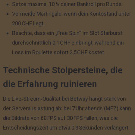
Setze maximal 10 % deiner Bankroll pro Runde.
Vermeide Martingale, wenn dein Kontostand unter
200 CHF liegt.
Beachte, dass ein „Free Spin“ im Slot Starburst
durchschnittlich 0,1 CHF einbringt, während ein
Loss im Roulette sofort 2,5 CHF kostet.
Technische Stolpersteine, die
die Erfahrung ruinieren
Die Live‑Stream‑Qualität bei Betway hängt stark von
der Serverauslastung ab: bei 7 Uhr abends (MEZ) kann
die Bildrate von 60 FPS auf 30 FPS fallen, was die
Entscheidungszeit um etwa 0,3 Sekunden verlängert