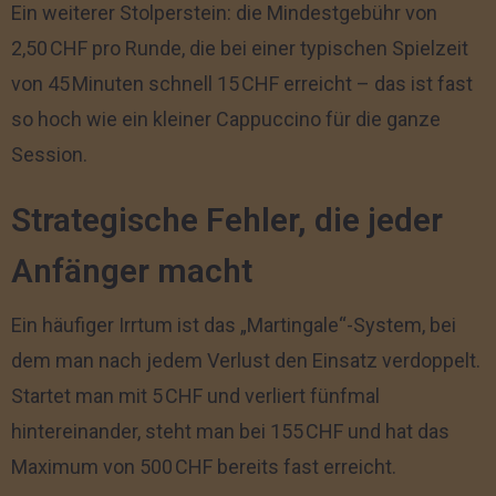
Ein weiterer Stolperstein: die Mindestgebühr von
2,50 CHF pro Runde, die bei einer typischen Spielzeit
von 45 Minuten schnell 15 CHF erreicht – das ist fast
so hoch wie ein kleiner Cappuccino für die ganze
Session.
Strategische Fehler, die jeder
Anfänger macht
Ein häufiger Irrtum ist das „Martingale“-System, bei
dem man nach jedem Verlust den Einsatz verdoppelt.
Startet man mit 5 CHF und verliert fünfmal
hintereinander, steht man bei 155 CHF und hat das
Maximum von 500 CHF bereits fast erreicht.