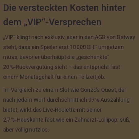
Die versteckten Kosten hinter
dem „VIP“-Versprechen
„VIP“ klingt nach exklusiv, aber in den AGB von Betway
steht, dass ein Spieler erst 10 000 CHF umsetzen
muss, bevor er überhaupt die „geschenkte“
20 %‑Rückvergütung sieht – das entspricht fast
einem Monatsgehalt für einen Teilzeitjob.
Im Vergleich zu einem Slot wie Gonzo’s Quest, der
nach jedem Wurf durchschnittlich 97 % Auszahlung
bietet, wirkt das Live‑Roulette mit seiner
2,7 %‑Hauskante fast wie ein Zahnarzt‑Lollipop: süß,
aber völlig nutzlos.