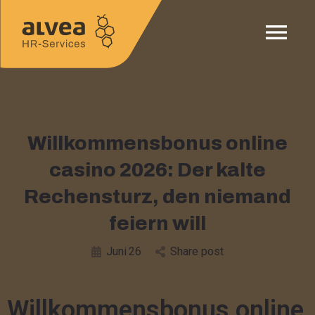
menu
Willkommensbonus online
casino 2026: Der kalte
Rechensturz, den niemand
feiern will
Juni
26
Share post
Willkommensbonus online