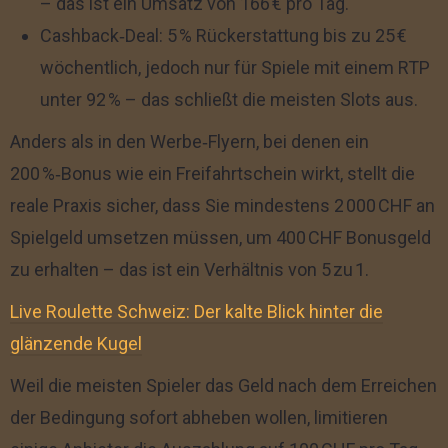
– das ist ein Umsatz von 166 € pro Tag.
Cashback‑Deal: 5 % Rückerstattung bis zu 25 €
wöchentlich, jedoch nur für Spiele mit einem RTP
unter 92 % – das schließt die meisten Slots aus.
Anders als in den Werbe‑Flyern, bei denen ein
200 %‑Bonus wie ein Freifahrtschein wirkt, stellt die
reale Praxis sicher, dass Sie mindestens 2 000 CHF an
Spielgeld umsetzen müssen, um 400 CHF Bonusgeld
zu erhalten – das ist ein Verhältnis von 5 zu 1.
Live Roulette Schweiz: Der kalte Blick hinter die
glänzende Kugel
Weil die meisten Spieler das Geld nach dem Erreichen
der Bedingung sofort abheben wollen, limitieren