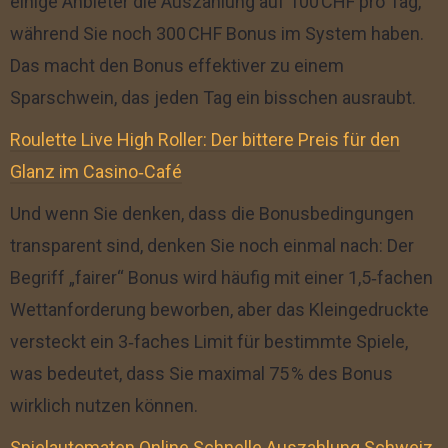
einige Anbieter die Auszahlung auf 100 CHF pro Tag,
während Sie noch 300 CHF Bonus im System haben.
Das macht den Bonus effektiver zu einem
Sparschwein, das jeden Tag ein bisschen ausraubt.
Roulette Live High Roller: Der bittere Preis für den
Glanz im Casino‑Café
Und wenn Sie denken, dass die Bonusbedingungen
transparent sind, denken Sie noch einmal nach: Der
Begriff „fairer“ Bonus wird häufig mit einer 1,5‑fachen
Wettanforderung beworben, aber das Kleingedruckte
versteckt ein 3‑faches Limit für bestimmte Spiele,
was bedeutet, dass Sie maximal 75 % des Bonus
wirklich nutzen können.
Spielautomaten Online Schnelle Auszahlung Schweiz