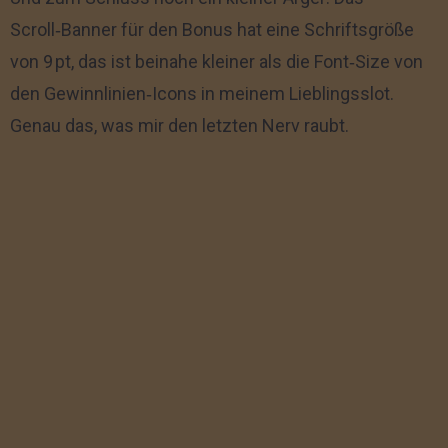
Scroll‑Banner für den Bonus hat eine Schriftsgröße
von 9 pt, das ist beinahe kleiner als die Font‑Size von
den Gewinnlinien‑Icons in meinem Lieblingsslot.
Genau das, was mir den letzten Nerv raubt.