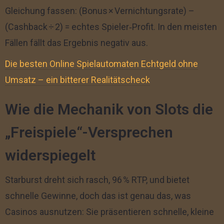
Gleichung fassen: (Bonus × Vernichtungsrate) –
(Cashback ÷ 2) = echtes Spieler‑Profit. In den meisten
Fällen fällt das Ergebnis negativ aus.
Die besten Online Spielautomaten Echtgeld ohne
Umsatz – ein bitterer Realitätscheck
Wie die Mechanik von Slots die
„Freispiele“-Versprechen
widerspiegelt
Starburst dreht sich rasch, 96 % RTP, und bietet
schnelle Gewinne, doch das ist genau das, was
Casinos ausnutzen: Sie präsentieren schnelle, kleine