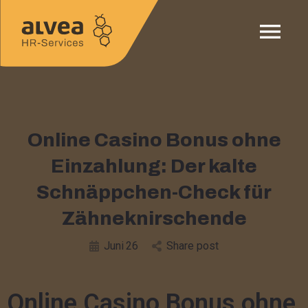
menu
Online Casino Bonus ohne
Einzahlung: Der kalte
Schnäppchen-Check für
Zähneknirschende
Juni
26
Share post
Online Casino Bonus ohne