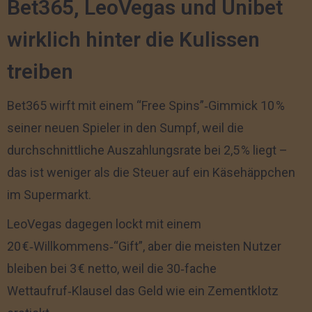
Bet365, LeoVegas und Unibet
wirklich hinter die Kulissen
treiben
Bet365 wirft mit einem “Free Spins”‑Gimmick 10 %
seiner neuen Spieler in den Sumpf, weil die
durchschnittliche Auszahlungsrate bei 2,5 % liegt –
das ist weniger als die Steuer auf ein Käsehäppchen
im Supermarkt.
LeoVegas dagegen lockt mit einem
20 €‑Willkommens‑“Gift”, aber die meisten Nutzer
bleiben bei 3 € netto, weil die 30‑fache
Wettaufruf‑Klausel das Geld wie ein Zementklotz