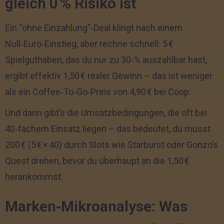
gleich 0 % Risiko ist
Ein “ohne Einzahlung”‑Deal klingt nach einem
Null‑Euro‑Einstieg, aber rechne schnell: 5 €
Spielguthaben, das du nur zu 30‑% auszahlbar hast,
ergibt effektiv 1,50 € realer Gewinn – das ist weniger
als ein Coffee‑To‑Go‑Preis von 4,90 € bei Coop.
Und dann gibt’s die Umsatzbedingungen, die oft bei
40‑fachem Einsatz liegen – das bedeutet, du musst
200 € (5 € × 40) durch Slots wie Starburst oder Gonzo’s
Quest drehen, bevor du überhaupt an die 1,50 €
herankommst.
Marken‑Mikroanalyse: Was