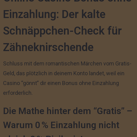
Einzahlung: Der kalte
Schnäppchen-Check für
Zähneknirschende
Schluss mit dem romantischen Märchen vom Gratis-
Geld, das plötzlich in deinem Konto landet, weil ein
Casino “gönnt” dir einen Bonus ohne Einzahlung
erforderlich.
Die Mathe hinter dem “Gratis” –
Warum 0 % Einzahlung nicht