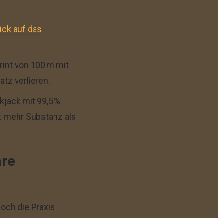
ick auf das
rint von 100 m mit
tz verlieren.
kjack mit 99,5 %
st mehr Substanz als
hre
doch die Praxis