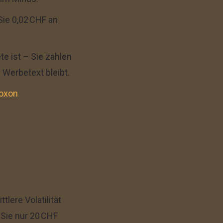
Sie 0,02 CHF an
te ist – Sie zahlen
m Werbetext bleibt.
doxon
tlere Volatilität
 Sie nur 20 CHF