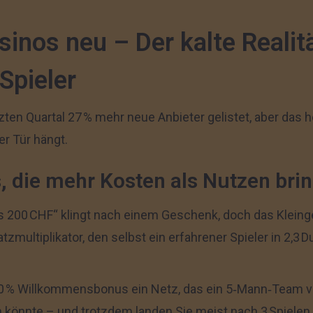
sinos neu – Der kalte Reali
Spieler
zten Quartal 27 % mehr neue Anbieter gelistet, aber das h
er Tür hängt.
, die mehr Kosten als Nutzen bri
is 200 CHF“ klingt nach einem Geschenk, doch das Kleing
zmultiplikator, den selbst ein erfahrener Spieler in 2,
50 % Willkommensbonus ein Netz, das ein 5‑Mann‑Team v
 könnte – und trotzdem landen Sie meist nach 3 Spielen