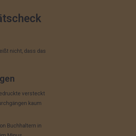
tätscheck
eißt nicht, dass das
ngen
edruckte versteckt
3 Durchgängen kaum
on Buchhaltern in
 im Minus.