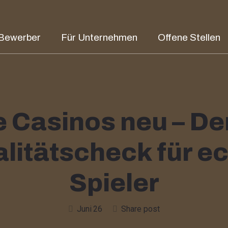
 Bewerber
Für Unternehmen
Offene Stellen
e Casinos neu – Der
litätscheck für e
Spieler
Juni
26
Share post