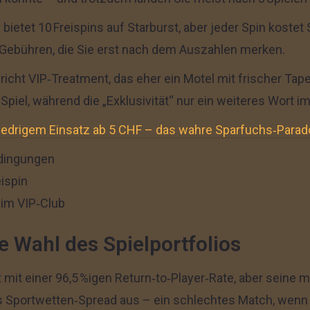
ietet 10 Freispins auf Starburst, aber jeder Spin kostet 
‑Gebühren, die Sie erst nach dem Auszahlen merken.
icht VIP‑Treatment, das eher ein Motel mit frischer Tape
Spiel, während die „Exklusivität“ nur ein weiteres Wort i
niedrigem Einsatz ab 5 CHF – das wahre Sparfuchs‑Para
dingungen
eispin
 im VIP‑Club
e Wahl des Spielportfolios
mit einer 96,5 %igen Return‑to‑Player‑Rate, aber seine mit
es Sportwetten‑Spread aus – ein schlechtes Match, wenn