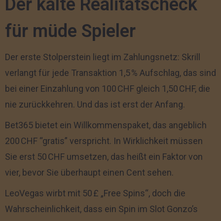
Der kalte Realitätscheck
für müde Spieler
Der erste Stolperstein liegt im Zahlungsnetz: Skrill
verlangt für jede Transaktion 1,5 % Aufschlag, das sind
bei einer Einzahlung von 100 CHF gleich 1,50 CHF, die
nie zurückkehren. Und das ist erst der Anfang.
Bet365 bietet ein Willkommenspaket, das angeblich
200 CHF “gratis” verspricht. In Wirklichkeit müssen
Sie erst 50 CHF umsetzen, das heißt ein Faktor von
vier, bevor Sie überhaupt einen Cent sehen.
LeoVegas wirbt mit 50 £ „Free Spins“, doch die
Wahrscheinlichkeit, dass ein Spin im Slot Gonzo’s