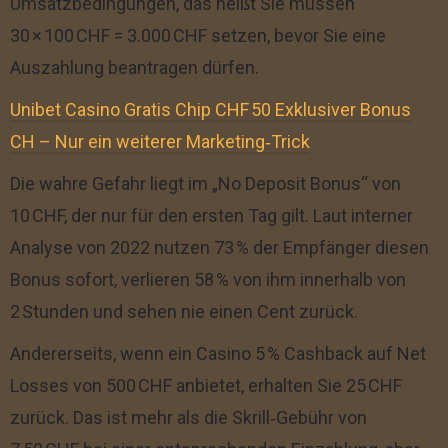
Umsatzbedingungen, das heißt Sie müssen
30 × 100 CHF = 3.000 CHF setzen, bevor Sie eine
Auszahlung beantragen dürfen.
Unibet Casino Gratis Chip CHF 50 Exklusiver Bonus
CH – Nur ein weiterer Marketing‑Trick
Die wahre Gefahr liegt im „No Deposit Bonus“ von
10 CHF, der nur für den ersten Tag gilt. Laut interner
Analyse von 2022 nutzen 73 % der Empfänger diesen
Bonus sofort, verlieren 58 % von ihm innerhalb von
2 Stunden und sehen nie einen Cent zurück.
Andererseits, wenn ein Casino 5 % Cashback auf Net
Losses von 500 CHF anbietet, erhalten Sie 25 CHF
zurück. Das ist mehr als die Skrill‑Gebühr von