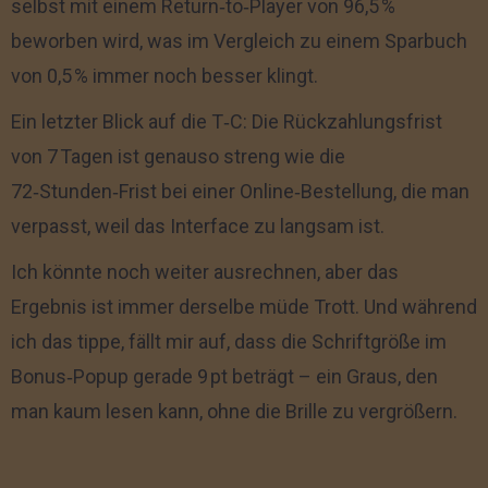
selbst mit einem Return‑to‑Player von 96,5 %
beworben wird, was im Vergleich zu einem Sparbuch
von 0,5 % immer noch besser klingt.
Ein letzter Blick auf die T‑C: Die Rückzahlungsfrist
von 7 Tagen ist genauso streng wie die
72‑Stunden‑Frist bei einer Online‑Bestellung, die man
verpasst, weil das Interface zu langsam ist.
Ich könnte noch weiter ausrechnen, aber das
Ergebnis ist immer derselbe müde Trott. Und während
ich das tippe, fällt mir auf, dass die Schriftgröße im
Bonus‑Popup gerade 9 pt beträgt – ein Graus, den
man kaum lesen kann, ohne die Brille zu vergrößern.