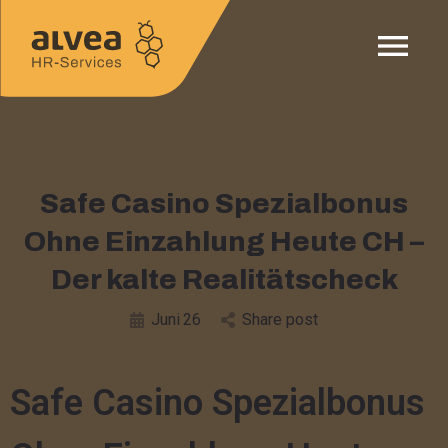
menu
Safe Casino Spezialbonus
Ohne Einzahlung Heute CH –
Der kalte Realitätscheck
Juni
26
Share post
Safe Casino Spezialbonus