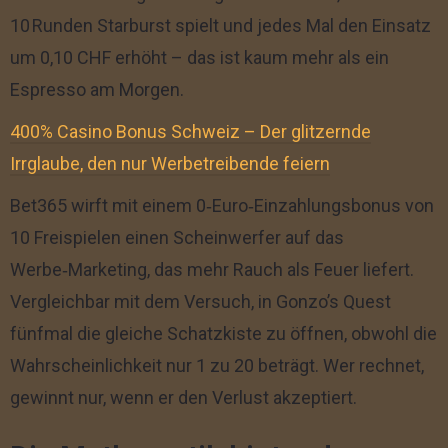
10 Runden Starburst spielt und jedes Mal den Einsatz
um 0,10 CHF erhöht – das ist kaum mehr als ein
Espresso am Morgen.
400% Casino Bonus Schweiz – Der glitzernde
Irrglaube, den nur Werbetreibende feiern
Bet365 wirft mit einem 0‑Euro‑Einzahlungsbonus von
10 Freispielen einen Scheinwerfer auf das
Werbe‑Marketing, das mehr Rauch als Feuer liefert.
Vergleichbar mit dem Versuch, in Gonzo’s Quest
fünfmal die gleiche Schatzkiste zu öffnen, obwohl die
Wahrscheinlichkeit nur 1 zu 20 beträgt. Wer rechnet,
gewinnt nur, wenn er den Verlust akzeptiert.