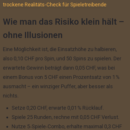
trockene Realitäts-Check für Spieletreibende
Wie man das Risiko klein hält –
ohne Illusionen
Eine Möglichkeit ist, die Einsatzhöhe zu halbieren,
also 0,10 CHF pro Spin, und 50 Spins zu spielen. Der
erwartete Gewinn beträgt dann 0,05 CHF, was bei
einem Bonus von 5 CHF einen Prozentsatz von 1 %
ausmacht – ein winziger Puffer, aber besser als
nichts.
Setze 0,20 CHF, erwarte 0,01 % Rücklauf.
Spiele 25 Runden, rechne mit 0,05 CHF Verlust.
Nutze 5‑Spiele‑Combo, erhalte maximal 0,3 CHF