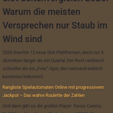
Warum die meisten
Versprechen nur Staub im
Wind sind
2026 brachte 12 neue Slot-Plattformen, doch nur 3
überleben länger als ein Quartal. Der Rest verblasst
schneller als ein „Free“-Spin, den niemand wirklich
kostenlos bekommt.
Rangliste Spielautomaten Online mit progressivem
Jackpot – Das wahre Roulette der Zahlen
Und dann gibt es die großen Player: Swiss Casino,