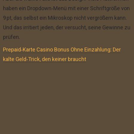
haben ein Dropdown‑Menü mit einer Schriftgröße von
9 pt, das selbst ein Mikroskop nicht vergrößern kann.
Und das irritiert jeden, der versucht, seine Gewinne zu
prüfen.
Prepaid‑Karte Casino Bonus Ohne Einzahlung: Der
kalte Geld‑Trick, den keiner braucht